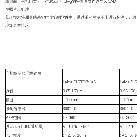
或墙面（包括门窗），生成.dxf和.dwg的平面图文件以导入CAD
在照片上标注
蓝牙技术将测量结果实时传输到软件中，通过滑动在草图上进行标注，还原
现场真实情况
广州纳亨代理经销商
Leica DISTO™ X3
Leica D
测程
0.05-150 m
0.05-150
精度
±
1.0 mm
±
1.0 mm
倾角传感器
360°± 0.2
360°± 0.2
P2P
范围
Hz 360°
Hz 360°
(
配合
DST 360
适配器
)
V - 64°to > 90°
V - 64°to
P2P
精度
@ 2, 5, 10 m
@ 2, 5, 