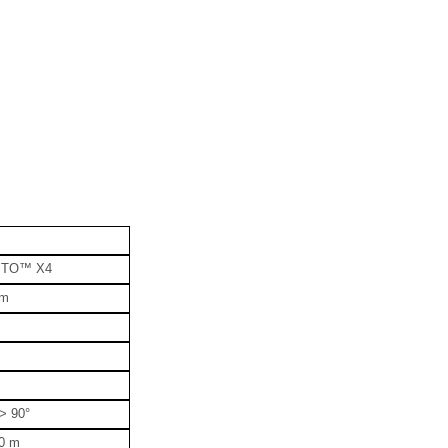
ISTO™ X4
 m
 > 90°
10 m