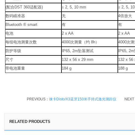
(
配合
DST 360
适配器
)
±
2, 5, 10 mm
±
2, 5, 1
数码瞄准器
无
4
倍放大
Bluetooth ® smart
有
有
电池
2 x AA
2 x AA
每组电池测量次数
4000
次测量（约
8h
）
4000
次测
防护等级
IP65, 2m
坠落测试
IP65, 2m
尺寸
132 x 56 x 29 mm
132 x 56
带电池重量
184 g
188 g
PREVIOUS：
徕卡Disto/X3蓝牙150米手持式激光测距仪
NEXT
RELATED PRODUCTS