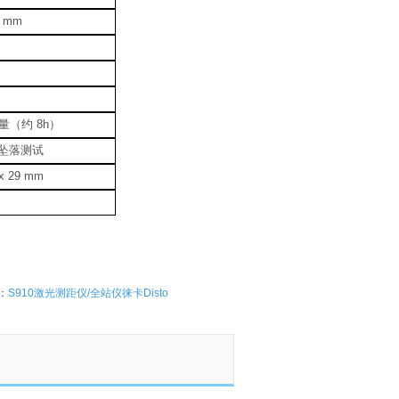
0 mm
量（约
8h
）
坠落测试
 x 29 mm
：
S910激光测距仪/全站仪徕卡Disto