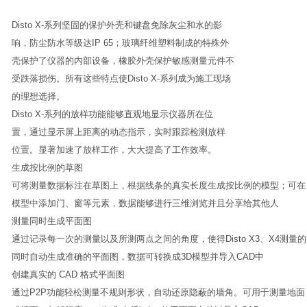
Disto X-系列坚固的保护外壳和键盘免除灰尘和水的影
响，防尘防水等级达IP 65；玻璃纤维塑料制成的特殊外
壳保护了仪器的内部设备，橡胶外壳保护敏感测量元件不
受跌落损伤。所有这些特点使Disto X-系列成为施工现场
的理想选择。
Disto X-系列的放样功能能够直观地显示仪器所在位
置，通过显示屏上距离的动态指示，实时跟踪检测放样
位置。显著加速了放样工作，大大提高了工作效率。
生成按比例的草图
可将测量数据标注在草图上，根据线条的真实长度生成按比例的模型；可在
模型中添加门、窗等元素，数据能够进行三维浏览并且分享给其他人
测量同时生成平面图
通过记录每一次的测量以及所测两点之间的角度，使得Disto X3、X4测量的
同时自动生成准确的平面图，数据可转换成3D模型并导入CAD中
创建真实的 CAD 格式平面图
通过P2P功能轻松测量不规则形状，自动还原隐蔽的墙角。可用于测量地面