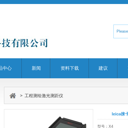
品中心
新闻
资料下载
建议
> 工程测绘激光测距仪
leica
型号；X4