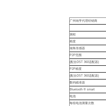
广州纳亨代理经销商
测程
精度
倾角传感器
P2P
范围
(
配合
DST 360
适配器
)
P2P
精度
(
配合
DST 360
适配器
)
数码瞄准器
Bluetooth ® smart
电池
每组电池测量次数