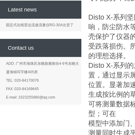
Latest news
Disto X-
固定式在线雷达流速流量仪RG-30A出货了
响，防尘防水等
壳保护了仪器
受跌落损伤。所
Contact us
的理想选择。
ADD: 广州市海珠区东晓路雅敦街4-6号东晓大
Disto X-
厦海锦写字楼405房
置，通过显示
TEL: 020-84170076
位置。显著加
FAX: 020-84169645
生成按比例的
E-mail: 3323255880@qq.com
可将测量数据
型；可在
模型中添加门
测量同时生成