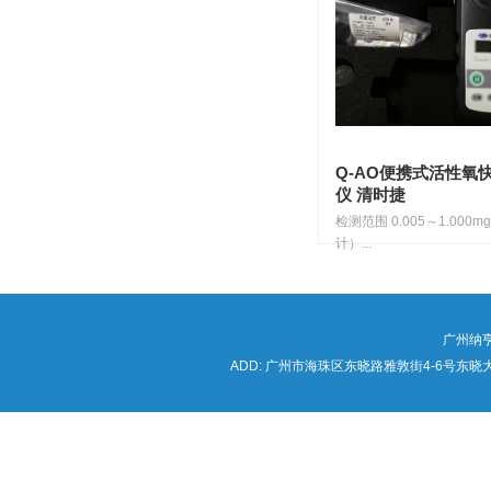
Q-AO便携式活性氧
仪 清时捷
检测范围 0.005～1.000m
计）...
广州纳
ADD: 广州市海珠区东晓路雅敦街4-6号东晓大厦海锦写