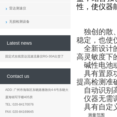
性，使仪器
雷达测速仪
无损检测设备
独创的散
稳定，也使
Latest news
全新设计
高灵敏度下
固定式在线雷达流速流量仪RG-30A出货了
碱性电池
具有置原
Contact us
提高检测准
自动识别
ADD: 广州市海珠区东晓路雅敦街4-6号东晓大
仪器无需
厦海锦写字楼405房
TEL: 020-84170076
具有自定
FAX: 020-84169645
测量范围