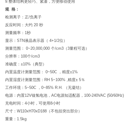
9.整体结构更轻巧、紧凑，方便移动使用
规 格：
检测离子：正/负离子
反应时间：大约 20 秒
测量频率：1秒
显示：STN液晶表示器（ 4+1/2位）
测量范围： 0~20,000,000 个/cm3（3量程可选）
分辨率：100个/cm3
准确度：±10%（典型）
内置温度计测量范围： 0~50C ，精度±1%
内置湿度计测量范围：RH 5~100% ,精度± 5％
工作环境：5~50C ，0~85% R.H. （无凝结）
电源：内置12V镍氢电池，AC电源知适配器，100-240VAC (50/60Hz)
充电时间：4小时，可使用8小时
尺寸：W110xH70xD188（不包括突出部分）
重量：1.5kg