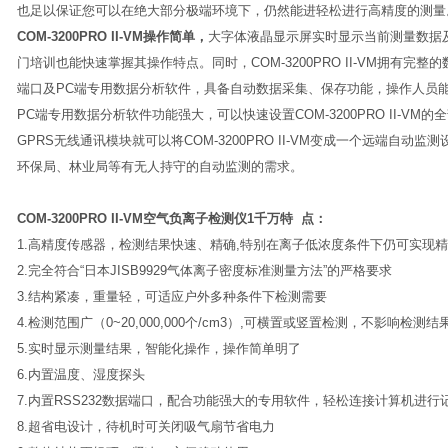
也足以保证您可以在绝大部分极端环境下，仍然能进轻松进行高精度的测量
COM-3200PRO II-VM操作简单，
大字体液晶显示屏实时显示当前测量数据
门培训也能快速掌握其操作特点。同时，COM-3200PRO II-VM拥有完整
端口及PC端专用数据分析软件，具备自动数据采集、保存功能，操作人员
PC端专用数据分析软件功能强大，可以快速设置COM-3200PRO II-V
GPRS无线通讯模块就可以将COM-3200PRO II-VM变成一个远端自
环保局、林业局等有无人持守的自动监测的需求。
COM-3200PRO II-VM空气负离子检测仪1千万特 点：
1.高精度传感器，检测结果快速、精确,特别在离子低浓度条件下仍可实现
2.完全符合“日本JISB9929气体离子密度标准测量方法”的严格要求
3.结构紧凑，重量轻，可适应户外多种条件下检测需要
4.检测范围广（0~20,000,000个/cm3）,可横置或竖置检测，不影响检测结
5.实时显示测量结果，智能化操作，操作简单明了
6.内置温度、湿度探头
7.内置RSS232数据端口，配合功能强大的专用软件，轻松连接计算机进
8.超省电设计，待机时可关闭吸气扇节省电力