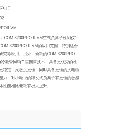
亨电子
02
ROII VM
ption: COM-3200PRO II-VM空气负离子检测仪1
M-3200PRO II-VM的应用范围，特别适合
究等应用。另外，新款的COM-3200PRO
最新的冷凝管同轴二重圆筒技术，具备更优秀的检
更稳定，灵敏度更佳，同时具备更佳的抗电磁
能力，对小粒径的猝发式负离子有更佳的敏感
体性能相比老款有极大提升。